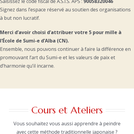
Saisissez le code fiscal de A.S.I.S. APS :
90058320046
Signez dans l’espace réservé au soutien des organisations
à but non lucratif.
Merci d’avoir choisi d’attribuer votre 5 pour mille à
l’École de Sumi-e d’Alba (CN).
Ensemble, nous pouvons continuer à faire la différence en
promouvant l’art du Sumi-e et les valeurs de paix et
d’harmonie qu’il incarne.
Cours et Ateliers
Vous souhaitez vous aussi apprendre à peindre
avec cette méthode traditionnelle japonaise ?