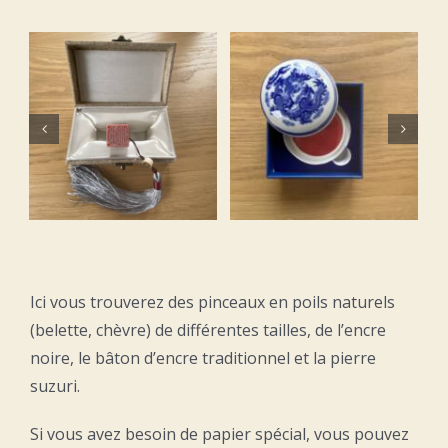
Pâte rouge
Papier
pour
d’exercice
sceaux
15 x 39 cm
R
AJOUTER AU PANIER
AJOUTER AU PANIER
/
DETAILS
/
DETAILS
Ici vous trouverez des pinceaux en poils naturels
(belette, chèvre) de différentes tailles, de l’encre
noire, le bâton d’encre traditionnel et la pierre
suzuri.
Si vous avez besoin de papier spécial, vous pouvez