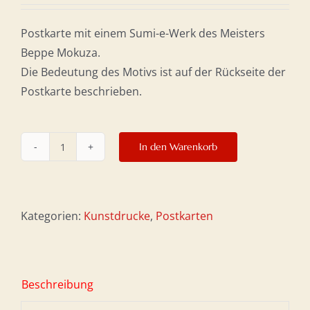
Postkarte mit einem Sumi-e-Werk des Meisters
Beppe Mokuza.
Die Bedeutung des Motivs ist auf der Rückseite der
Postkarte beschrieben.
In den Warenkorb
Postkarte
10
x
15
Kategorien:
Kunstdrucke
,
Postkarten
cm
–
Orchidee
Beschreibung
und