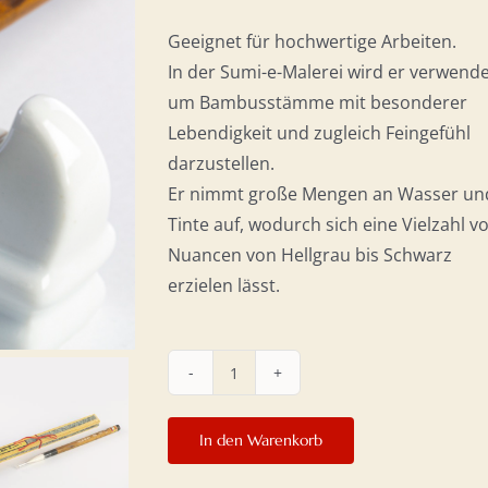
Geeignet für hochwertige Arbeiten.
In der Sumi-e-Malerei wird er verwende
um Bambusstämme mit besonderer
Lebendigkeit und zugleich Feingefühl
darzustellen.
Er nimmt große Mengen an Wasser un
Tinte auf, wodurch sich eine Vielzahl v
Nuancen von Hellgrau bis Schwarz
erzielen lässt.
Pinsel
„Wolke“
In den Warenkorb
Nr.
3