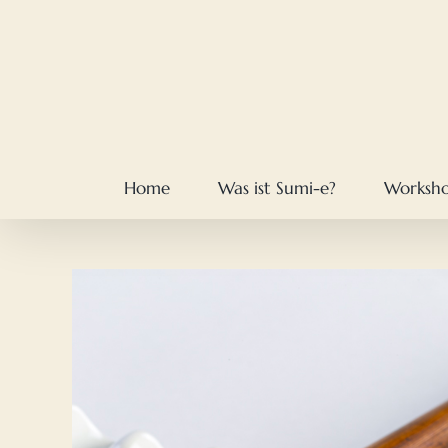
Skip
to
content
Home
Was ist Sumi-e?
Worksh