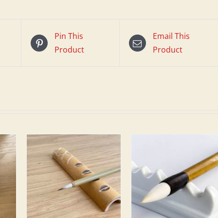
Pin This
Email This
Product
Product
ORB
IN DEN WARENKORB
/
DETAILS