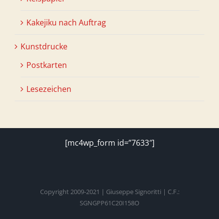
Kakejiku nach Auftrag
Kunstdrucke
Postkarten
Lesezeichen
[mc4wp_form id=”7633″]
Copyright 2009-2021 | Giuseppe Signoritti | C.F.:
SGNGPP61C20I158O