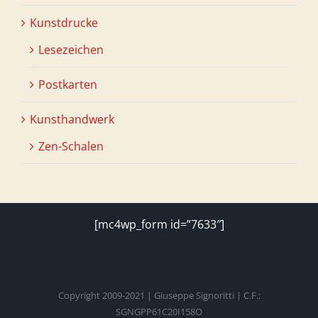
Kunstdrucke
Lesezeichen
Postkarten
Kunsthandwerk
Zen-Schalen
[mc4wp_form id=”7633″]
Copyright 2009-2021 | Giuseppe Signoritti | C.F.:
SGNGPP61C20I158O