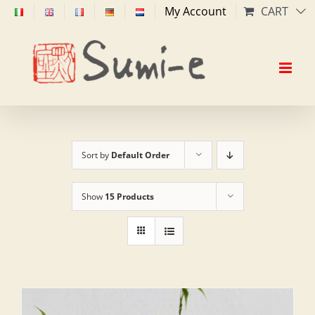
Skip
My Account
CART
to
content
Sort by
Default Order
Show
15 Products