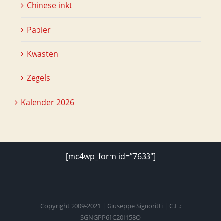
Chinese inkt
Papier
Kwasten
Zegels
Kalender 2026
[mc4wp_form id=”7633″]
Copyright 2009-2021 | Giuseppe Signoritti | C.F.:
SGNGPP61C20I158O