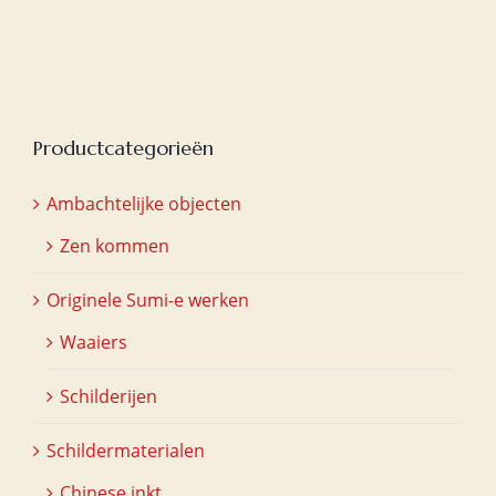
was:
is:
€20,00.
€15,00.
Productcategorieën
Ambachtelijke objecten
Zen kommen
Originele Sumi-e werken
Waaiers
Schilderijen
Schildermaterialen
Chinese inkt