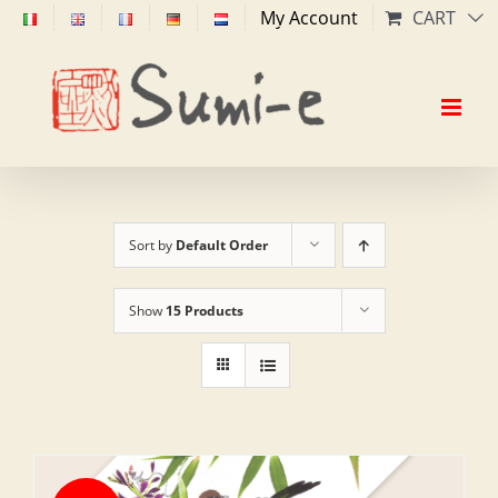
Skip
My Account
CART
to
content
Sort by
Default Order
Show
15 Products