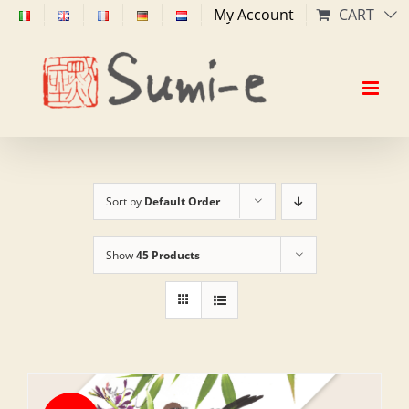
Skip
My Account
CART
to
content
Sort by
Default Order
Show
45 Products