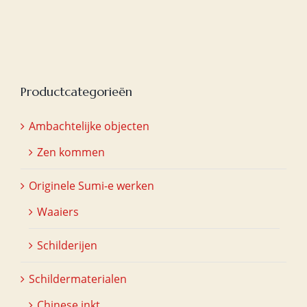
was:
is:
€20,00.
€15,00.
Productcategorieën
Ambachtelijke objecten
Zen kommen
Originele Sumi-e werken
Waaiers
Schilderijen
Schildermaterialen
Chinese inkt