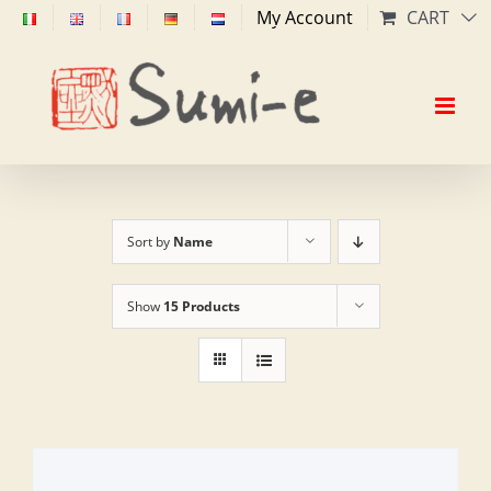
Skip
My Account
CART
to
content
Sort by
Name
Show
15 Products