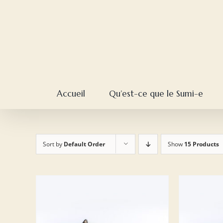
Skip
to
content
Accueil
Qu’est-ce que le Sumi-e
Sort by
Default Order
Show
15 Products