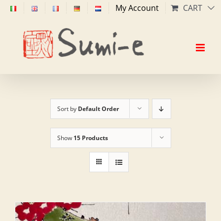
Skip
My Account
CART
to
content
Sort by
Default Order
Show
15 Products