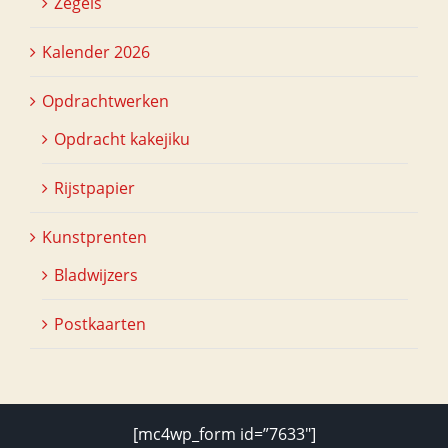
Zegels
Kalender 2026
Opdrachtwerken
Opdracht kakejiku
Rijstpapier
Kunstprenten
Bladwijzers
Postkaarten
[mc4wp_form id=”7633″]