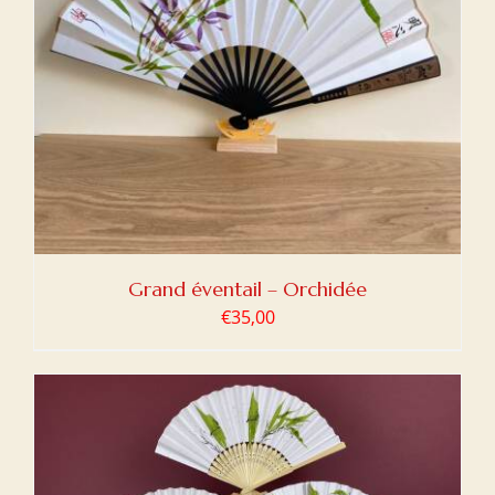
Grand éventail – Orchidée
€
35,00