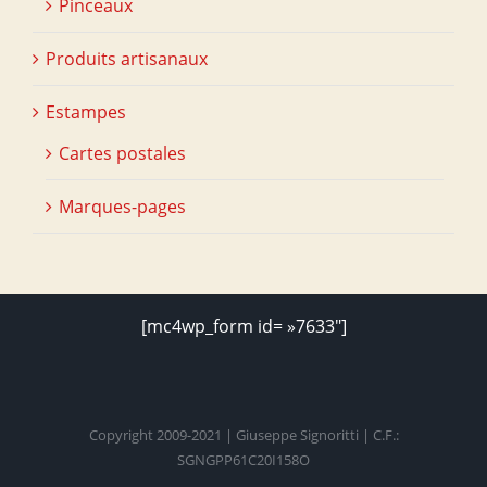
Pinceaux
Produits artisanaux
Estampes
Cartes postales
Marques-pages
[mc4wp_form id= »7633″]
Copyright 2009-2021 | Giuseppe Signoritti | C.F.:
SGNGPP61C20I158O