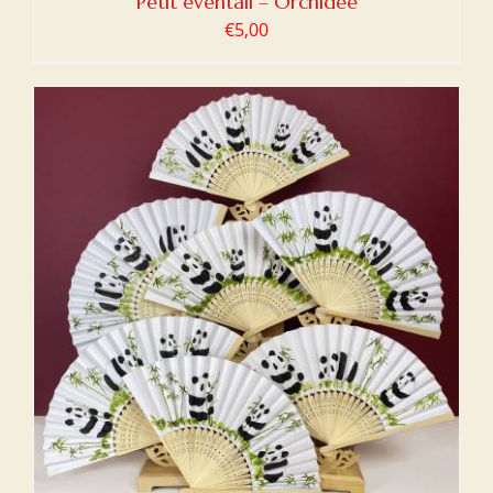
Petit éventail – Orchidée
€
5,00