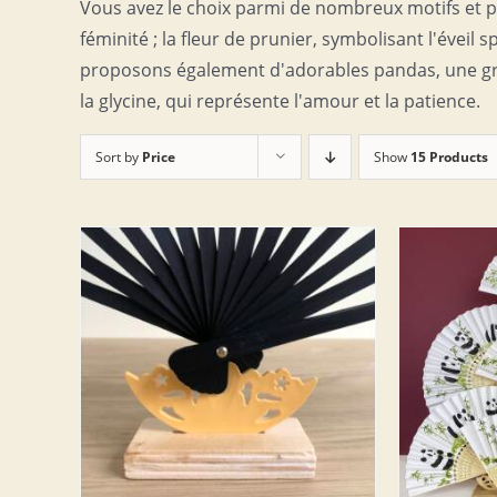
Vous avez le choix parmi de nombreux motifs et pei
féminité ; la fleur de prunier, symbolisant l'éveil 
proposons également d'adorables pandas, une gru
la glycine, qui représente l'amour et la patience.
Sort by
Price
Show
15 Products
DETAILS
AJOUTER AU PANIER
/
DETAILS
AJOUT