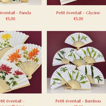
 éventail – Panda
Petit éventail – Glycine
€
5,00
€
5,00
ER AU PANIER
/
DETAILS
tit éventail –
Petit éventail – Bambou