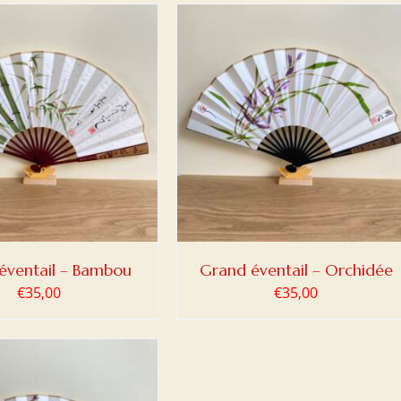
ER AU PANIER
/
DETAILS
éventail – Bambou
Grand éventail – Orchidée
€
35,00
€
35,00