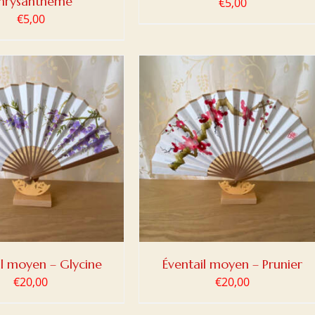
hrysanthème
€
5,00
€
5,00
ER AU PANIER
/
DETAILS
il moyen – Glycine
Éventail moyen – Prunier
€
20,00
€
20,00