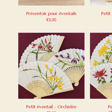
Présentoir pour éventails
Petit
€
3,00
DETAILS
AJOUTER AU PANIER
/
DETAILS
AJOUT
Petit éventail – Orchidée
Pe