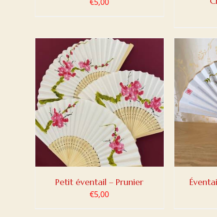
C
€
5,00
DETAILS
AJOUTER AU PANIER
/
DETAILS
AJOUT
Petit éventail – Prunier
Éventa
€
5,00