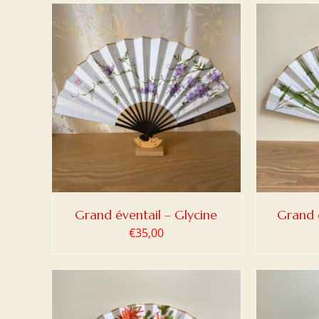
DETAILS
AJOUTER AU PANIER
/
DETAILS
AJOUT
Grand éventail – Glycine
Grand 
€
35,00