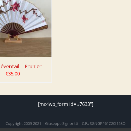
éventail – Prunier
€
35,00
[mc4wp_form id= »7633″]
Copyright 2009-2021 | Giuseppe Signoritti | C.F.: SGNGPP61C20I158O