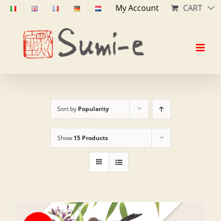
Skip
My Account
CART
to
content
Sort by
Popularity
Show
15 Products