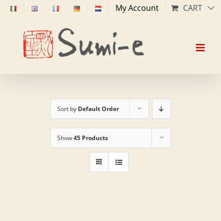
Skip
My Account
CART
to
content
Sort by
Default Order
Show
45 Products