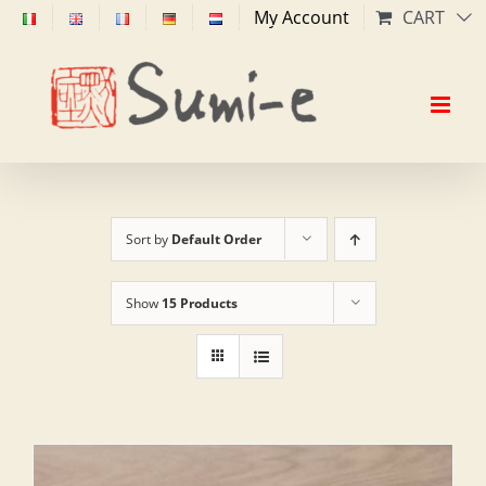
Skip
My Account
CART
to
content
Sort by
Default Order
Show
15 Products