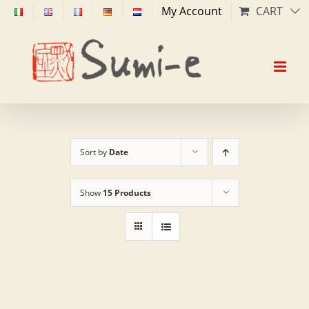
Skip
My Account
CART
to
content
Sort by
Date
Show
15 Products