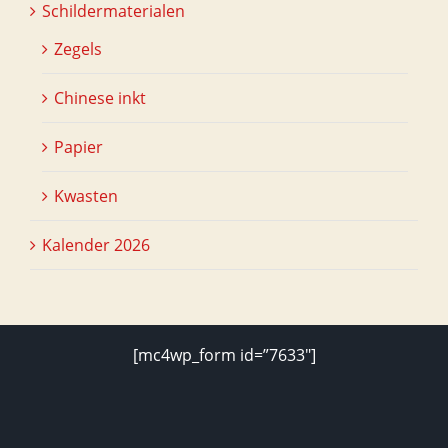
Schildermaterialen
Zegels
Chinese inkt
Papier
Kwasten
Kalender 2026
[mc4wp_form id=”7633″]