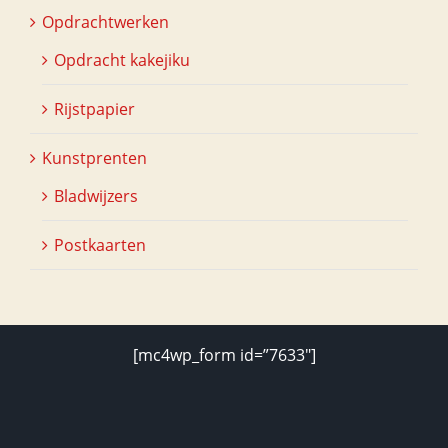
Opdrachtwerken
Opdracht kakejiku
Rijstpapier
Kunstprenten
Bladwijzers
Postkaarten
[mc4wp_form id=”7633″]