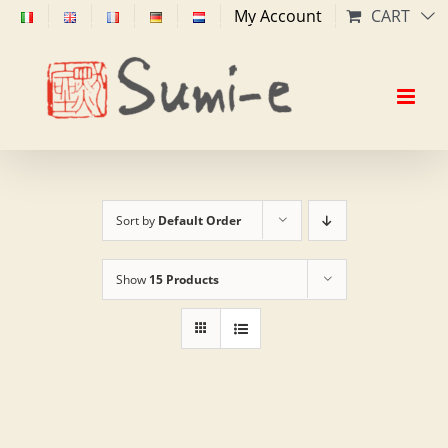
Skip
My Account
CART
to
content
Sort by
Default Order
Show
15 Products