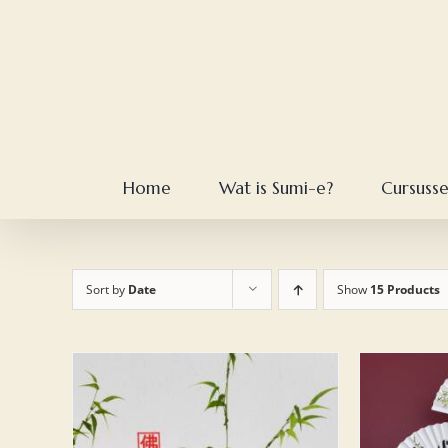
Skip
to
content
Home
Wat is Sumi-e?
Cursuss
Sort by
Date
Show
15 Products