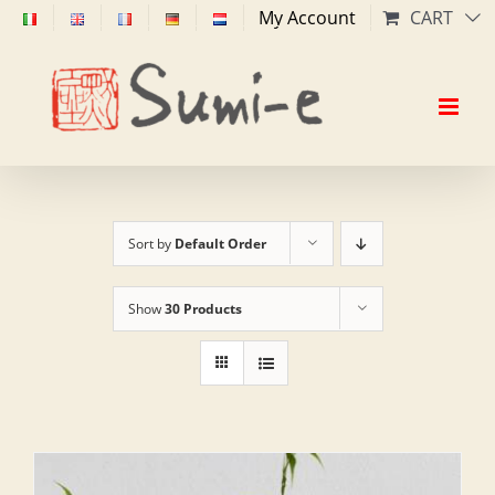
Skip
My Account
CART
to
content
Sort by
Default Order
Show
30 Products