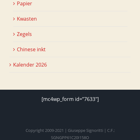
Papier
Kwasten
Zegels
Chinese inkt
Kalender 2026
[mc4wp_form id=”7633″]
Copyright 2009-2021 | Giuseppe Signoritti | C.F.:
SGNGPP61C20I158O