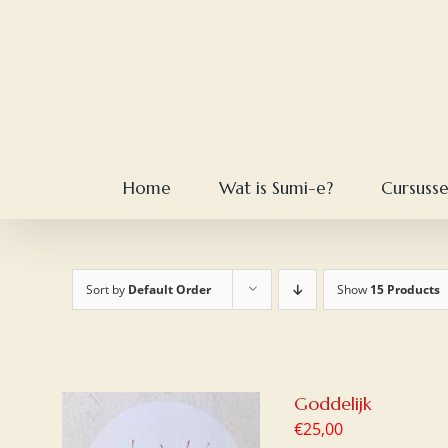
Skip
to
content
Home
Wat is Sumi-e?
Cursuss
Sort by
Default Order
Show
15 Products
Goddelijk
€
25,00