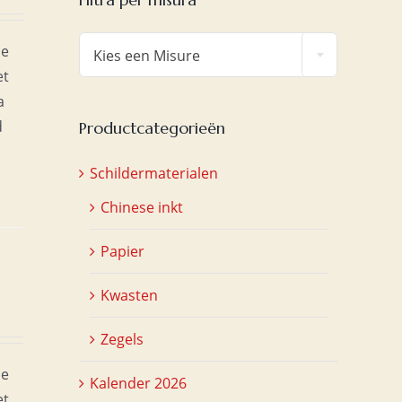

ie
Kies een Misure
et
a
d
Productcategorieën
Schildermaterialen
Chinese inkt
Papier
Kwasten
Zegels
ie
Kalender 2026
et