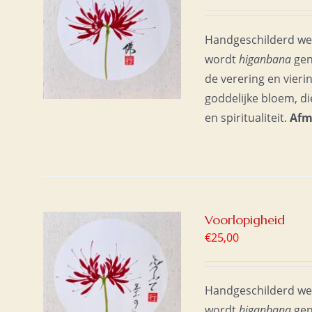
AAN
/
Handgeschilderd wer
wordt
higanbana
gen
de verering en vier
goddelijke bloem, di
en spiritualiteit.
Afm
Voorlopigheid
€
25,00
AAN
/
Handgeschilderd wer
wordt
higanbana
gen