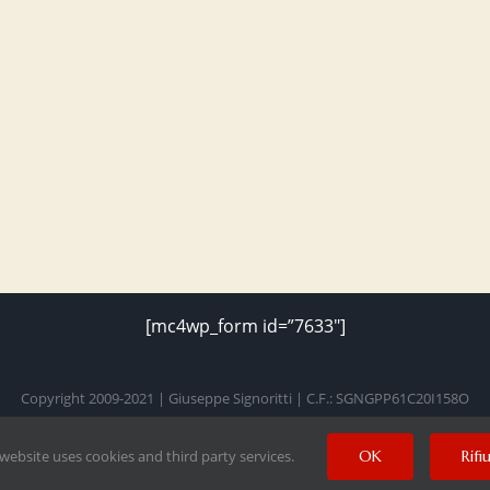
[mc4wp_form id=”7633″]
Copyright 2009-2021 | Giuseppe Signoritti | C.F.: SGNGPP61C20I158O
 website uses cookies and third party services.
OK
Rifi
Facebook
Twitter
Instagram
Pinterest
YouTube