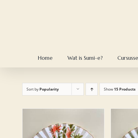
Skip
to
content
Home
Wat is Sumi-e?
Cursuss
Sort by
Popularity
Show
15 Products