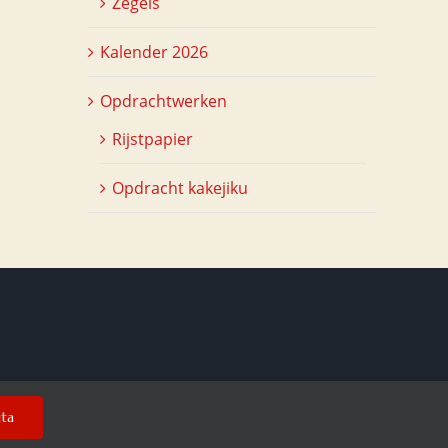
Zegels
Kalender 2026
Opdrachtwerken
Rijstpapier
Opdracht kakejiku
uta