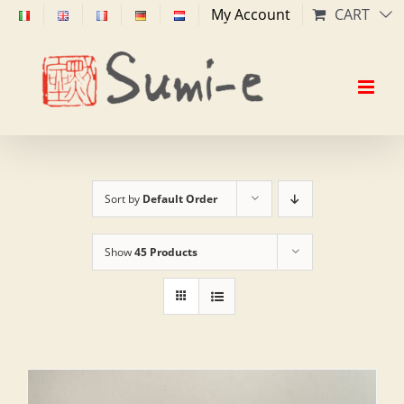
Skip
My Account
CART
to
content
Sort by
Default Order
Show
45 Products