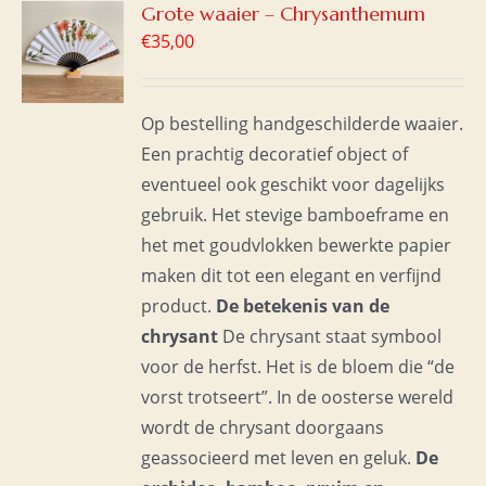
GEN
Grote waaier – Chrysanthemum
€
35,00
WAGEN
S
Op bestelling handgeschilderde waaier.
Een prachtig decoratief object of
eventueel ook geschikt voor dagelijks
gebruik. Het stevige bamboeframe en
het met goudvlokken bewerkte papier
maken dit tot een elegant en verfijnd
product.
De betekenis van de
chrysant
De chrysant staat symbool
voor de herfst. Het is de bloem die “de
vorst trotseert”. In de oosterse wereld
wordt de chrysant doorgaans
geassocieerd met leven en geluk.
De