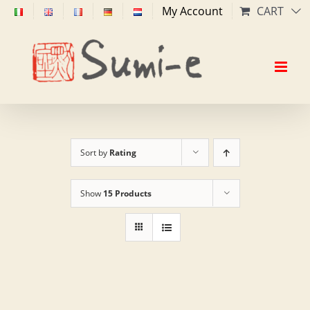
Skip
My Account
CART
to
content
Sort by
Rating
Show
15 Products