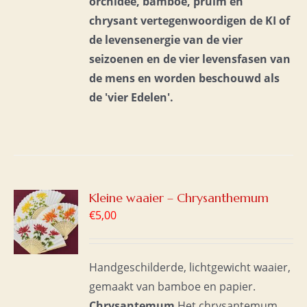
orchidee, bamboe, pruim en
chrysant vertegenwoordigen de KI of
de levensenergie van de vier
seizoenen en de vier levensfasen van
de mens en
worden beschouwd als
de 'vier Edelen'.
GEN
Kleine waaier – Chrysanthemum
€
5,00
WAGEN
S
Handgeschilderde, lichtgewicht waaier,
gemaakt van bamboe en papier.
Chrysantemum
Het chrysantemum