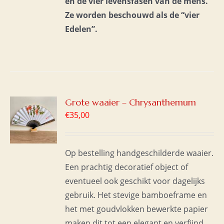
en de vier levensfasen van de mens.
Ze worden beschouwd als de “vier
Edelen”.
GEN
Grote waaier – Chrysanthemum
€
35,00
WAGEN
S
Op bestelling handgeschilderde waaier.
Een prachtig decoratief object of
eventueel ook geschikt voor dagelijks
gebruik. Het stevige bamboeframe en
het met goudvlokken bewerkte papier
maken dit tot een elegant en verfijnd