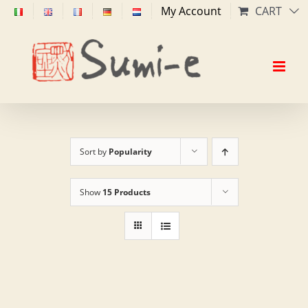
Skip
My Account
CART
to
content
Sort by
Popularity
Show
15 Products