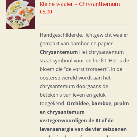
GEN
Kleine waaier – Chrysanthemum
€
5,00
WAGEN
S
Handgeschilderde, lichtgewicht waaier,
gemaakt van bamboe en papier.
Chrysantemum
Het chrysantemum
staat symbool voor de herfst. Het is de
bloem die “de vorst trotseert”. In de
oosterse wereld wordt aan het
chrysantemum doorgaans de
betekenis van leven en geluk
toegekend.
Orchidee, bamboe, pruim
en chrysantemum
vertegenwoordigen de KI of de
levensenergie van de vier seizoenen