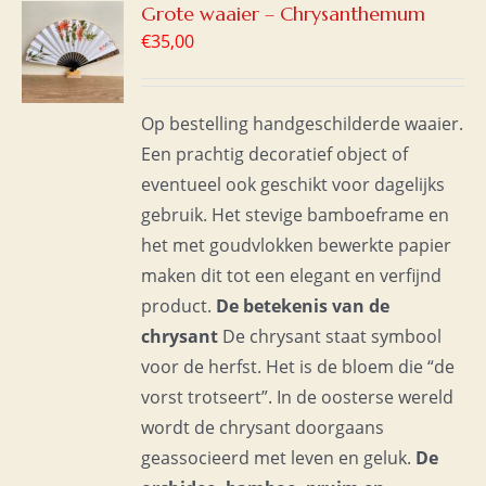
GEN
Grote waaier – Chrysanthemum
€
35,00
WAGEN
S
Op bestelling handgeschilderde waaier.
Een prachtig decoratief object of
eventueel ook geschikt voor dagelijks
gebruik. Het stevige bamboeframe en
het met goudvlokken bewerkte papier
maken dit tot een elegant en verfijnd
product.
De betekenis van de
chrysant
De chrysant staat symbool
voor de herfst. Het is de bloem die “de
vorst trotseert”. In de oosterse wereld
wordt de chrysant doorgaans
geassocieerd met leven en geluk.
De