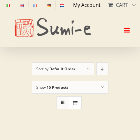
Skip
My Account
CART
to
content
Sort by
Default Order
Show
15 Products