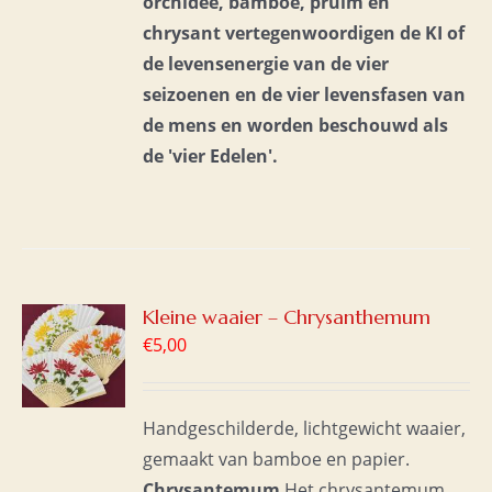
orchidee, bamboe, pruim en
chrysant vertegenwoordigen de KI of
de levensenergie van de vier
seizoenen en de vier levensfasen van
de mens en
worden beschouwd als
de 'vier Edelen'.
GEN
Kleine waaier – Chrysanthemum
€
5,00
WAGEN
S
Handgeschilderde, lichtgewicht waaier,
gemaakt van bamboe en papier.
Chrysantemum
Het chrysantemum