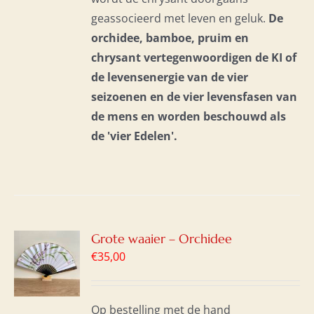
geassocieerd met leven en geluk.
De
orchidee, bamboe, pruim en
chrysant vertegenwoordigen de KI of
de levensenergie van de vier
seizoenen en de vier levensfasen van
de mens en
worden beschouwd als
de 'vier Edelen'.
GEN
Grote waaier – Orchidee
€
35,00
WAGEN
S
Op bestelling met de hand