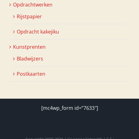
Opdrachtwerken
Rijstpapier
Opdracht kakejiku
Kunstprenten
Bladwijzers
Postkaarten
[mc4wp_form id=”7633″]
Copyright 2009-2021 | Giuseppe Signoritti | C.F.: