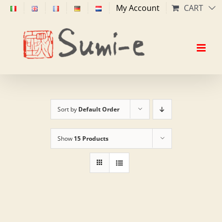
Skip
My Account
CART
to
content
Sort by
Default Order
Show
15 Products