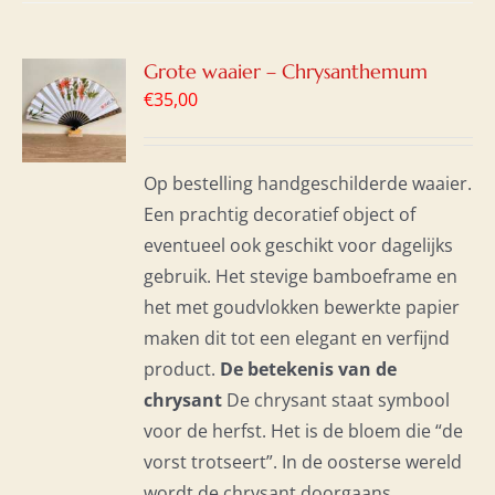
GEN
Grote waaier – Chrysanthemum
€
35,00
WAGEN
S
Op bestelling handgeschilderde waaier.
Een prachtig decoratief object of
eventueel ook geschikt voor dagelijks
gebruik. Het stevige bamboeframe en
het met goudvlokken bewerkte papier
maken dit tot een elegant en verfijnd
product.
De betekenis van de
chrysant
De chrysant staat symbool
voor de herfst. Het is de bloem die “de
vorst trotseert”. In de oosterse wereld
wordt de chrysant doorgaans