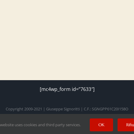
[mc4wp_form id=”7633″]
Copyright 2009-2021 | Giuseppe Signoritti | C.F.: SGNGPP61C20I158O
 website uses cookies and third party services.
OK
Rifi
Facebook
Twitter
Instagram
Pinterest
YouTube