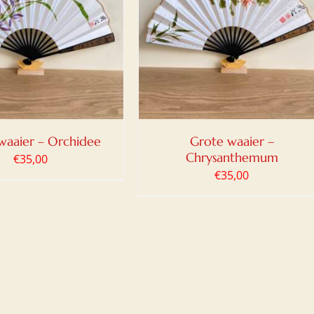
OEGEN AAN WINKELWAGEN
/
DETAILS
waaier – Orchidee
Grote waaier –
Chrysanthemum
€
35,00
€
35,00