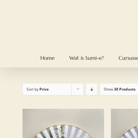
Skip
to
content
Home
Wat is Sumi-e?
Cursuss
Sort by
Price
Show
30 Products