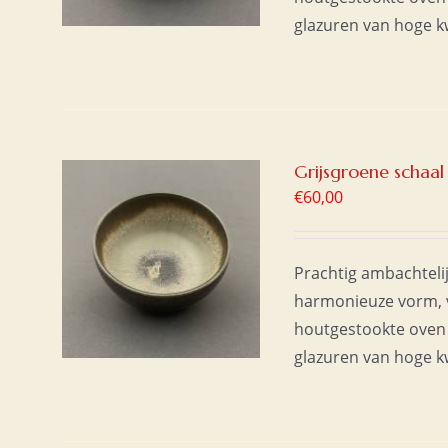
glazuren van hoge kwa
Grijsgroene schaal
€
60,00
AAN
/
Prachtig ambachteli
harmonieuze vorm, v
houtgestookte oven 
glazuren van hoge kwa