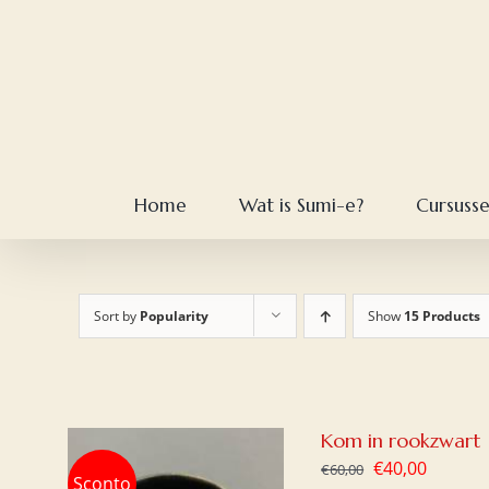
Skip
to
content
Home
Wat is Sumi-e?
Cursuss
Sort by
Popularity
Show
15 Products
Kom in rookzwart
Oorspronkelij
Huidig
€
40,00
€
60,00
Sconto