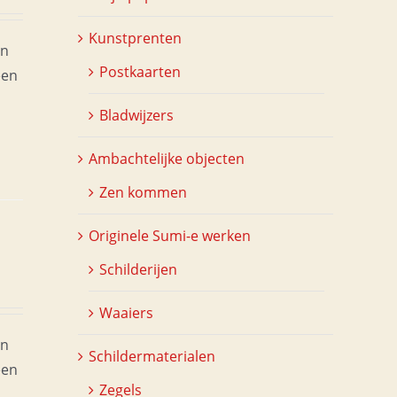
Kunstprenten
en
Postkaarten
een
Bladwijzers
Ambachtelijke objecten
Zen kommen
Originele Sumi-e werken
Schilderijen
Waaiers
en
Schildermaterialen
een
Zegels