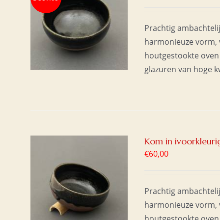
prijs
prijs
AAN
was:
is:
/
Prachtig ambachteli
€60,00.
€40,00.
harmonieuze vorm, v
houtgestookte oven 
glazuren van hoge kwa
Kom in ivoorkleuri
€
60,00
AAN
/
Prachtig ambachteli
harmonieuze vorm, v
houtgestookte oven 