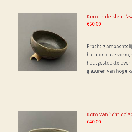
Kom in de kleur ‘zw
€
60,00
AAN
/
Prachtig ambachteli
harmonieuze vorm, v
houtgestookte oven 
glazuren van hoge kwa
Kom van licht cela
€
40,00