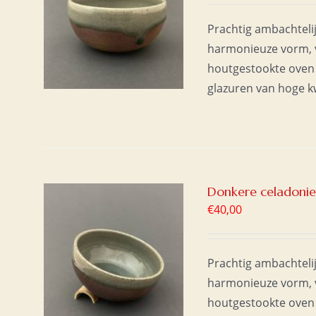
AAN
/
Prachtig ambachteli
harmonieuze vorm, v
houtgestookte oven 
glazuren van hoge kwa
Donkere celadoni
€
40,00
AAN
/
Prachtig ambachteli
harmonieuze vorm, v
houtgestookte oven 