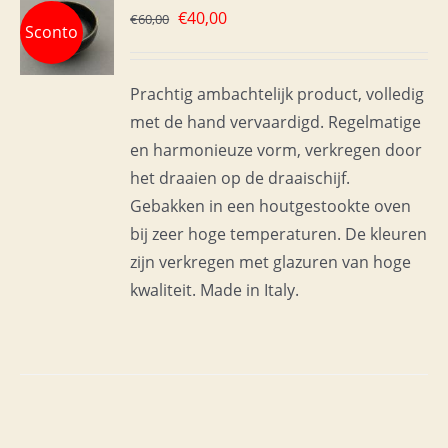
Oorspronkelijke
Huidige
€
40,00
€
60,00
Sconto
WAGEN
prijs
prijs
was:
is:
S
Prachtig ambachtelijk product, volledig
€60,00.
€40,00.
met de hand vervaardigd. Regelmatige
en harmonieuze vorm, verkregen door
het draaien op de draaischijf.
Gebakken in een houtgestookte oven
bij zeer hoge temperaturen. De kleuren
zijn verkregen met glazuren van hoge
kwaliteit. Made in Italy.