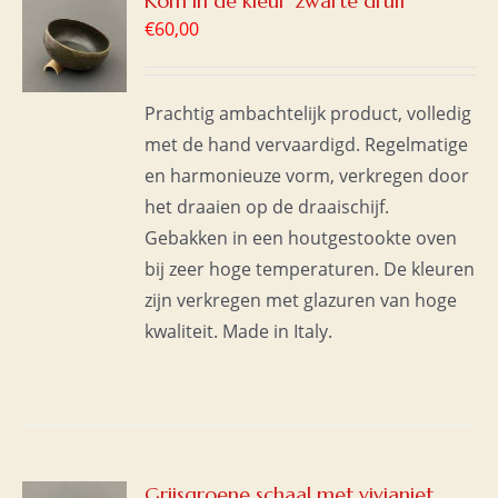
Kom in de kleur ‘zwarte druif’
€
60,00
WAGEN
S
Prachtig ambachtelijk product, volledig
met de hand vervaardigd. Regelmatige
en harmonieuze vorm, verkregen door
het draaien op de draaischijf.
Gebakken in een houtgestookte oven
bij zeer hoge temperaturen. De kleuren
zijn verkregen met glazuren van hoge
kwaliteit. Made in Italy.
GEN
Grijsgroene schaal met vivianiet