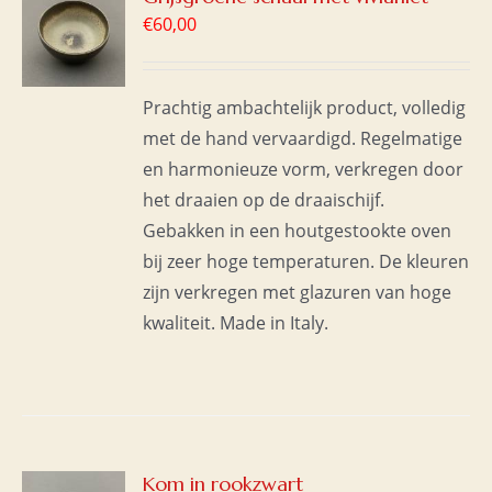
€
60,00
WAGEN
S
Prachtig ambachtelijk product, volledig
met de hand vervaardigd. Regelmatige
en harmonieuze vorm, verkregen door
het draaien op de draaischijf.
Gebakken in een houtgestookte oven
bij zeer hoge temperaturen. De kleuren
zijn verkregen met glazuren van hoge
kwaliteit. Made in Italy.
GEN
Kom in rookzwart