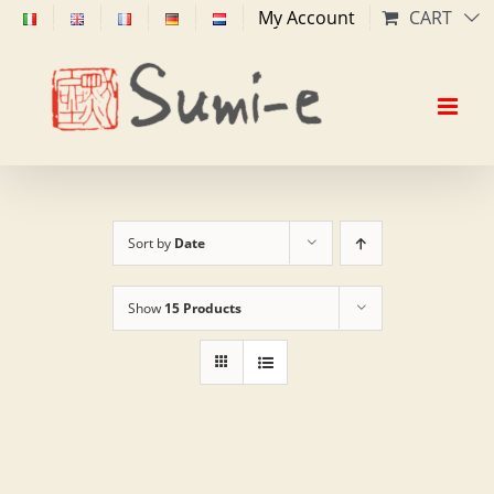
Skip
My Account
CART
to
content
Sort by
Date
Show
15 Products