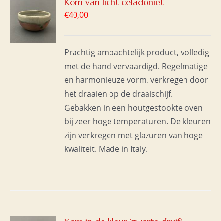
GEN
Kom van licht celadoniet
€
40,00
WAGEN
S
Prachtig ambachtelijk product, volledig
met de hand vervaardigd. Regelmatige
en harmonieuze vorm, verkregen door
het draaien op de draaischijf.
Gebakken in een houtgestookte oven
bij zeer hoge temperaturen. De kleuren
zijn verkregen met glazuren van hoge
kwaliteit. Made in Italy.
GEN