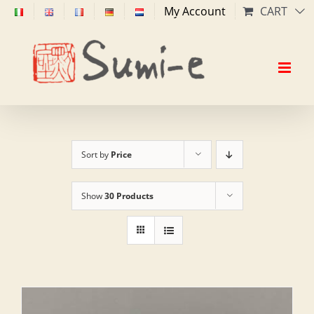
Skip
My Account
CART
to
content
Sort by
Price
Show
30 Products