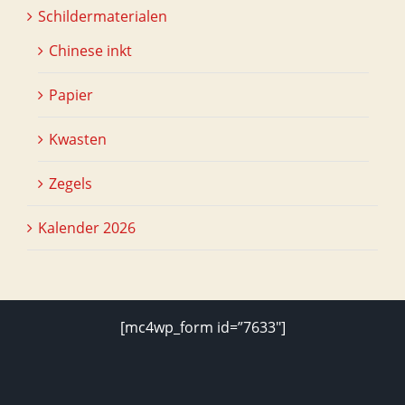
Schildermaterialen
Chinese inkt
Papier
Kwasten
Zegels
Kalender 2026
[mc4wp_form id=”7633″]