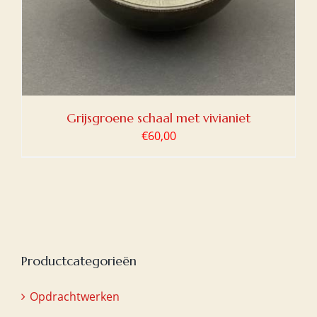
Grijsgroene schaal met vivianiet
€
60,00
Productcategorieën
Opdrachtwerken