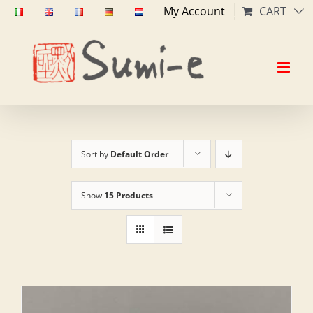
Skip
My Account
CART
to
content
Sort by
Default Order
Show
15 Products