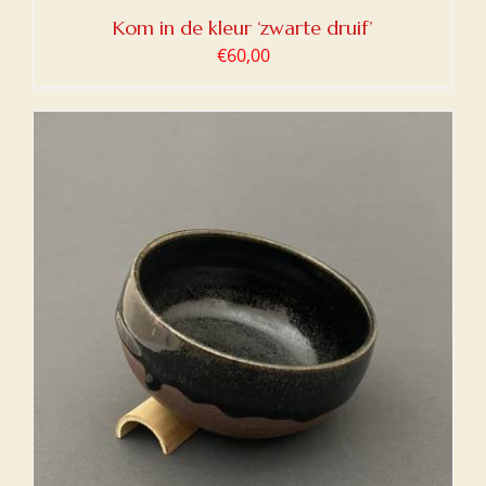
Kom in de kleur ‘zwarte druif’
€
60,00