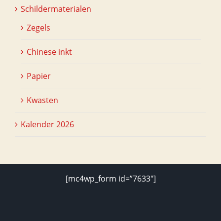
Schildermaterialen
Zegels
Chinese inkt
Papier
Kwasten
Kalender 2026
[mc4wp_form id=”7633″]