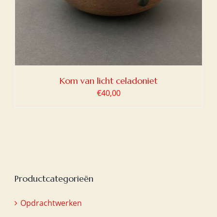
Kom van licht celadoniet
€
40,00
Productcategorieën
Opdrachtwerken