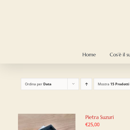
Salta
al
contenuto
Home
Cos’è il 
Ordina per
Data
Mostra
15 Prodotti
Pietra Suzuri
€
25,00