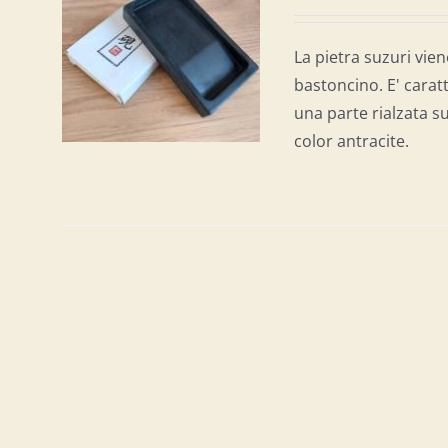
AL
/
La pietra suzuri vien
bastoncino. E' carat
una parte rialzata su
color antracite.