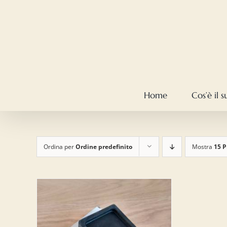
Salta
al
contenuto
Home
Cos’è il 
Ordina per
Ordine predefinito
Mostra
15 P