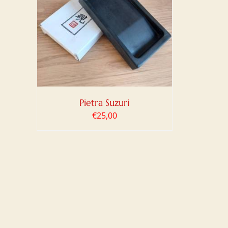
LO
/
Pietra Suzuri
€
25,00