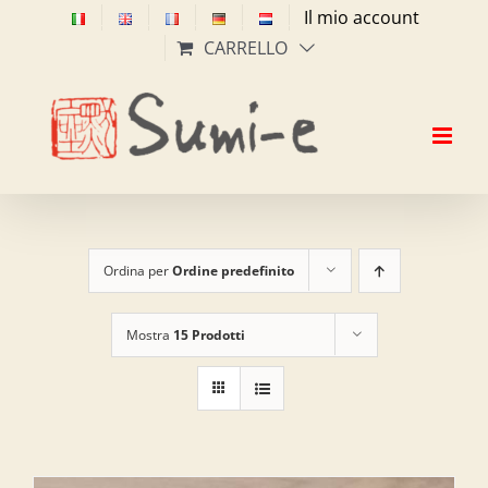
Salta
Il mio account
al
CARRELLO
contenuto
Ordina per
Ordine predefinito
Mostra
15 Prodotti