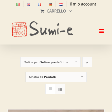
Salta
Il mio account
al
CARRELLO
contenuto
Ordina per
Ordine predefinito
Mostra
15 Prodotti