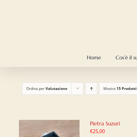
Salta
al
contenuto
Home
Cos’è il 
Ordina per
Valutazione
Mostra
15 Prodotti
Pietra Suzuri
€
25,00