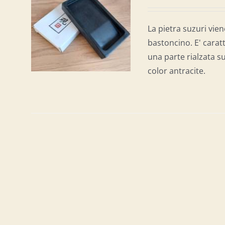
AL
/
La pietra suzuri vien
bastoncino. E' carat
una parte rialzata su
color antracite.