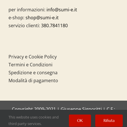
per informazioni:
info@sumi-e.it
e-shop:
shop@sumi-e.it
servizio clienti:
380.7841180
Privacy e Cookie Policy
Termini e Condizioni
Spedizione e consegna
Modalità di pagamento
Copyright 2009-2021 | Giuseppe Signoritti | C.F.:
SGNGPP61C20I158O
This website uses cookies and
OK
Rifiuta
third party services.