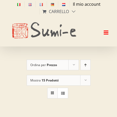
Salta
Il mio account
al
CARRELLO
contenuto
Ordina per
Prezzo
Mostra
15 Prodotti