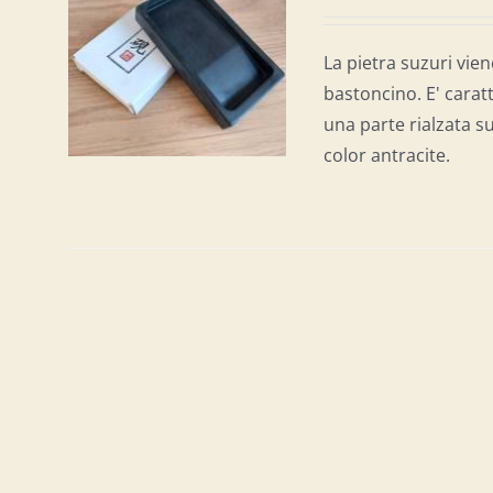
AL
/
La pietra suzuri vien
bastoncino. E' carat
una parte rialzata su
color antracite.