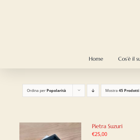
Salta
al
contenuto
Home
Cos’è il 
Ordina per
Popolarità
Mostra
45 Prodotti
Pietra Suzuri
€
25,00