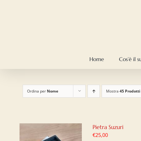
Salta
al
contenuto
Home
Cos’è il 
Ordina per
Nome
Mostra
45 Prodotti
Pietra Suzuri
€
25,00