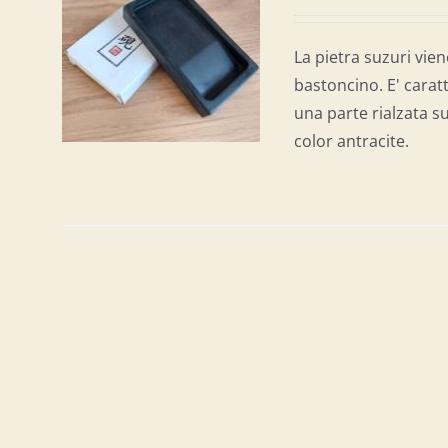
AL
/
La pietra suzuri vien
bastoncino. E' carat
una parte rialzata su
color antracite.