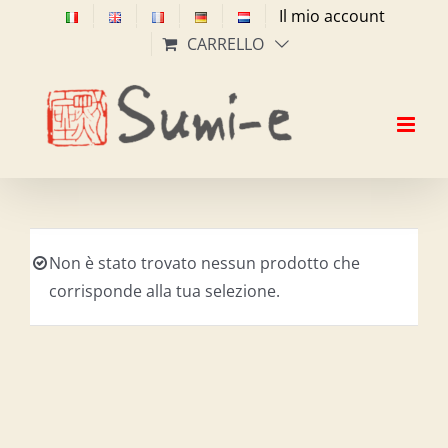
Salta
Il mio account
al
CARRELLO
contenuto
Non è stato trovato nessun prodotto che
corrisponde alla tua selezione.