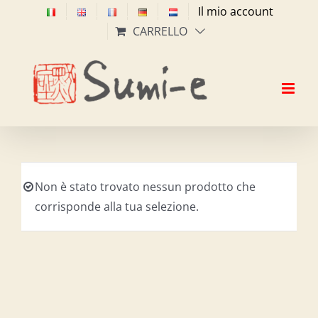
Salta
Il mio account
al
CARRELLO
contenuto
Non è stato trovato nessun prodotto che
corrisponde alla tua selezione.