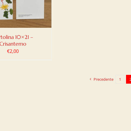
tolina 10×21 –
Crisantemo
€
2,00
Precedente
1