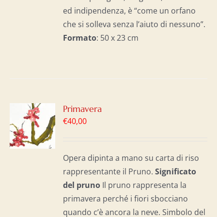
ed indipendenza, è “come un orfano
che si solleva senza l’aiuto di nessuno”.
Formato
: 50 x 23 cm
GI
Primavera
€
40,00
LO
I
Opera dipinta a mano su carta di riso
rappresentante il Pruno.
Significato
del p
runo
Il pruno rappresenta la
primavera perché i fiori sbocciano
quando c’è ancora la neve. Simbolo del