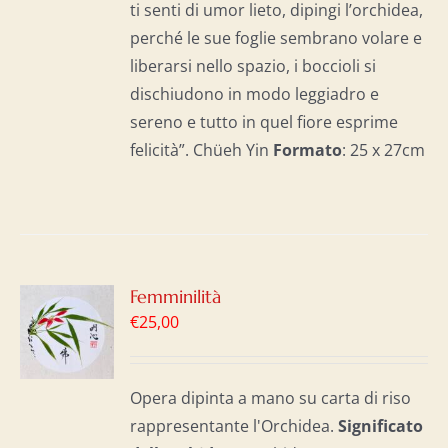
ti senti di umor lieto, dipingi l’orchidea,
perché le sue foglie sembrano volare e
liberarsi nello spazio, i boccioli si
dischiudono in modo leggiadro e
sereno e tutto in quel fiore esprime
felicità”. Chüeh Yin
Formato
: 25 x 27cm
GI
Femminilità
€
25,00
LO
I
Opera dipinta a mano su carta di riso
rappresentante l'Orchidea.
Significato