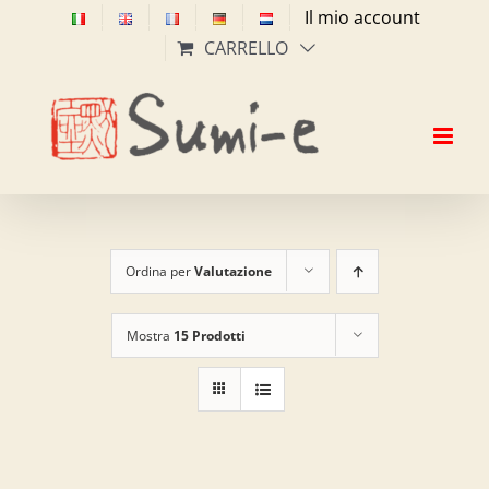
Salta
Il mio account
al
CARRELLO
contenuto
Ordina per
Valutazione
Mostra
15 Prodotti