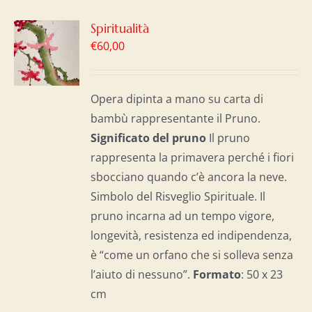
GI
Spiritualità
€
60,00
LO
I
Opera dipinta a mano su carta di
bambù rappresentante il Pruno.
Significato del p
runo
Il pruno
rappresenta la primavera perché i fiori
sbocciano quando c’è ancora la neve.
Simbolo del Risveglio Spirituale. Il
pruno incarna ad un tempo vigore,
longevità, resistenza ed indipendenza,
è “come un orfano che si solleva senza
l’aiuto di nessuno”.
Formato
: 50 x 23
cm