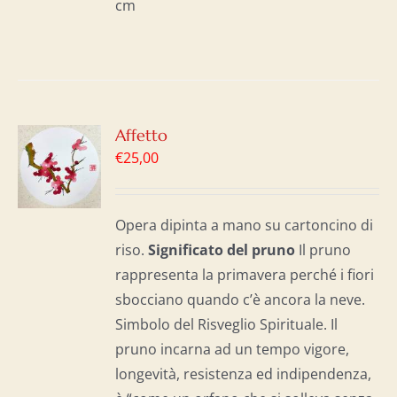
cm
GI
Affetto
€
25,00
LO
I
Opera dipinta a mano su cartoncino di
riso.
Significato del p
runo
Il pruno
rappresenta la primavera perché i fiori
sbocciano quando c’è ancora la neve.
Simbolo del Risveglio Spirituale. Il
pruno incarna ad un tempo vigore,
longevità, resistenza ed indipendenza,