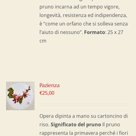
pruno incarna ad un tempo vigore,
longevità, resistenza ed indipendenza,
è “come un orfano che si solleva senza
l’aiuto di nessuno”.
Formato
: 25 x 27
cm
GI
Pazienza
€
25,00
LO
I
Opera dipinta a mano su cartoncino di
riso.
Significato del p
runo
Il pruno
rappresenta la primavera perché i fiori