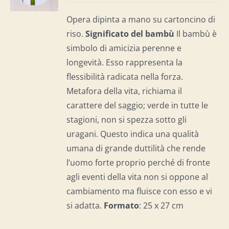
I
Opera dipinta a mano su cartoncino di
riso.
Significato del b
ambù
Il bambù è
simbolo di amicizia perenne e
longevità. Esso rappresenta la
flessibilità radicata nella forza.
Metafora della vita, richiama il
carattere del saggio; verde in tutte le
stagioni, non si spezza sotto gli
uragani. Questo indica una qualità
umana di grande duttilità che rende
l’uomo forte proprio perché di fronte
agli eventi della vita non si oppone al
cambiamento ma fluisce con esso e vi
si adatta.
Formato
: 25 x 27 cm