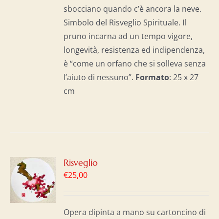
sbocciano quando c’è ancora la neve.
Simbolo del Risveglio Spirituale. Il
pruno incarna ad un tempo vigore,
longevità, resistenza ed indipendenza,
è “come un orfano che si solleva senza
l’aiuto di nessuno”.
Formato
: 25 x 27
cm
GI
Risveglio
€
25,00
LO
I
Opera dipinta a mano su cartoncino di