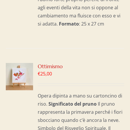
agli eventi della vita non si oppone al
cambiamento ma fluisce con esso e vi
si adatta.
Formato
: 25 x 27 cm
GI
Ottimismo
€
25,00
LO
I
Opera dipinta a mano su cartoncino di
riso.
Significato del p
runo
Il pruno
rappresenta la primavera perché i fiori
sbocciano quando c’è ancora la neve.
Simbolo del Risveglio Spirituale. Il