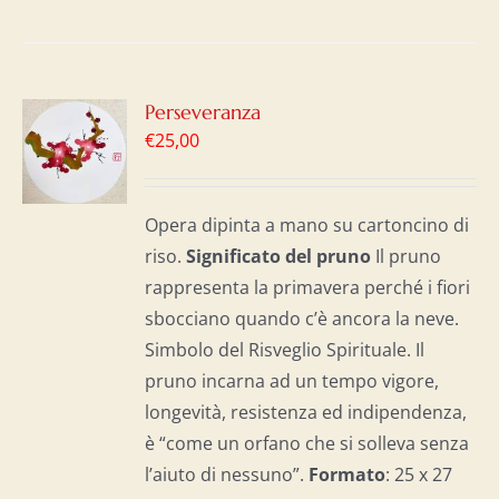
GI
Perseveranza
€
25,00
LO
I
Opera dipinta a mano su cartoncino di
riso.
Significato del p
runo
Il pruno
rappresenta la primavera perché i fiori
sbocciano quando c’è ancora la neve.
Simbolo del Risveglio Spirituale. Il
pruno incarna ad un tempo vigore,
longevità, resistenza ed indipendenza,
è “come un orfano che si solleva senza
l’aiuto di nessuno”.
Formato
: 25 x 27