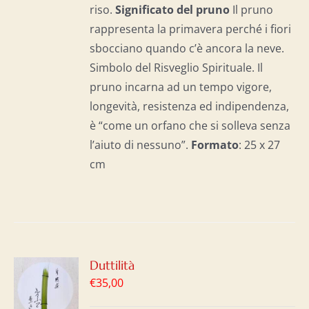
riso.
Significato del p
runo
Il pruno
rappresenta la primavera perché i fiori
sbocciano quando c’è ancora la neve.
Simbolo del Risveglio Spirituale. Il
pruno incarna ad un tempo vigore,
longevità, resistenza ed indipendenza,
è “come un orfano che si solleva senza
l’aiuto di nessuno”.
Formato
: 25 x 27
cm
Duttilità
GI
€
35,00
LO