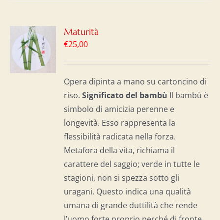
GI
Maturità
€
25,00
LO
I
Opera dipinta a mano su cartoncino di
riso.
Significato del b
ambù
Il bambù è
simbolo di amicizia perenne e
longevità. Esso rappresenta la
flessibilità radicata nella forza.
Metafora della vita, richiama il
carattere del saggio; verde in tutte le
stagioni, non si spezza sotto gli
uragani. Questo indica una qualità
umana di grande duttilità che rende
l’uomo forte proprio perché di fronte