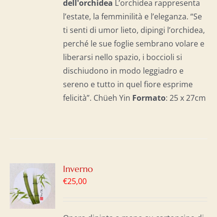
dell'o
rchidea
L’orchidea rappresenta
l’estate, la femminilità e l’eleganza. “Se
ti senti di umor lieto, dipingi l’orchidea,
perché le sue foglie sembrano volare e
liberarsi nello spazio, i boccioli si
dischiudono in modo leggiadro e
sereno e tutto in quel fiore esprime
felicità”. Chüeh Yin
Formato
: 25 x 27cm
GI
Inverno
€
25,00
LO
I