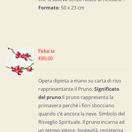
Formato
: 50 x 23 cm
GI
Fiducia
€
80,00
LO
I
Opera dipinta a mano su carta di riso
rappresentante il Pruno.
Significato
del p
runo
Il pruno rappresenta la
primavera perché i fiori sbocciano
quando c’è ancora la neve. Simbolo del
Risveglio Spirituale. Il pruno incarna ad
un tempo vigore, longevità, resistenza