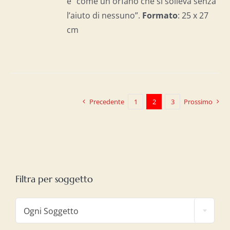
è “come un orfano che si solleva senza
l’aiuto di nessuno”.
Formato
: 25 x 27
cm
Precedente
1
2
3
Prossimo
Filtra per soggetto

Ogni Soggetto