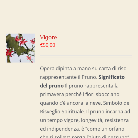
GI
Vigore
€
50,00
LO
I
Opera dipinta a mano su carta di riso
rappresentante il Pruno.
Significato
del p
runo
Il pruno rappresenta la
primavera perché i fiori sbocciano
quando c’è ancora la neve. Simbolo del
Risveglio Spirituale. Il pruno incarna ad
un tempo vigore, longevità, resistenza
ed indipendenza, è “come un orfano
che si solleva senza l’aiuto di nessuno”.