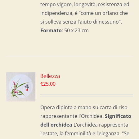
tempo vigore, longevità, resistenza ed
indipendenza, è “come un orfano che
si solleva senza l’aiuto di nessuno”.
Formato
: 50 x 23 cm
GI
Bellezza
€
25,00
LO
I
Opera dipinta a mano su carta di riso
rappresentante l'Orchidea.
Significato
dell'o
rchidea
L’orchidea rappresenta
l’estate, la femminilità e l’eleganza. “Se