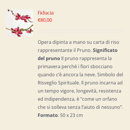
GI
Fiducia
€
80,00
LO
I
Opera dipinta a mano su carta di riso
rappresentante il Pruno.
Significato
del p
runo
Il pruno rappresenta la
primavera perché i fiori sbocciano
quando c’è ancora la neve. Simbolo del
Risveglio Spirituale. Il pruno incarna ad
un tempo vigore, longevità, resistenza
ed indipendenza, è “come un orfano
che si solleva senza l’aiuto di nessuno”.
Formato
: 50 x 23 cm