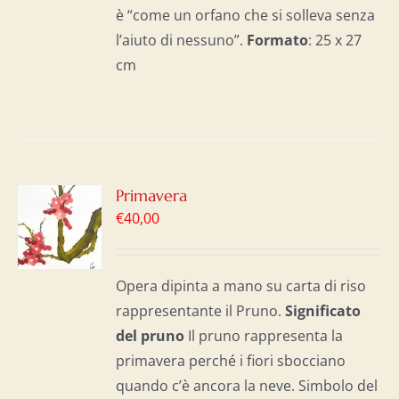
è “come un orfano che si solleva senza
l’aiuto di nessuno”.
Formato
: 25 x 27
cm
GI
Primavera
€
40,00
LO
I
Opera dipinta a mano su carta di riso
rappresentante il Pruno.
Significato
del p
runo
Il pruno rappresenta la
primavera perché i fiori sbocciano
quando c’è ancora la neve. Simbolo del