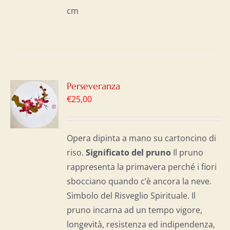
cm
GI
Perseveranza
€
25,00
LO
I
Opera dipinta a mano su cartoncino di
riso.
Significato del p
runo
Il pruno
rappresenta la primavera perché i fiori
sbocciano quando c’è ancora la neve.
Simbolo del Risveglio Spirituale. Il
pruno incarna ad un tempo vigore,
longevità, resistenza ed indipendenza,