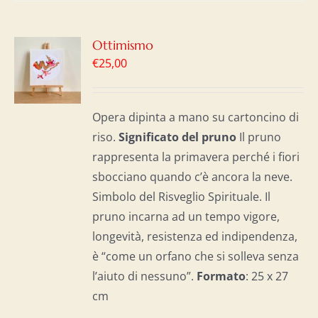
GI
Ottimismo
€
25,00
LO
I
Opera dipinta a mano su cartoncino di
riso.
Significato del p
runo
Il pruno
rappresenta la primavera perché i fiori
sbocciano quando c’è ancora la neve.
Simbolo del Risveglio Spirituale. Il
pruno incarna ad un tempo vigore,
longevità, resistenza ed indipendenza,
è “come un orfano che si solleva senza
l’aiuto di nessuno”.
Formato
: 25 x 27
cm