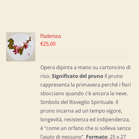
GI
Pazienza
€
25,00
LO
I
Opera dipinta a mano su cartoncino di
riso.
Significato del p
runo
Il pruno
rappresenta la primavera perché i fiori
sbocciano quando c’è ancora la neve.
Simbolo del Risveglio Spirituale. Il
pruno incarna ad un tempo vigore,
longevità, resistenza ed indipendenza,
è “come un orfano che si solleva senza
l’aiuto di nessuno”.
Formato
: 25 x 27