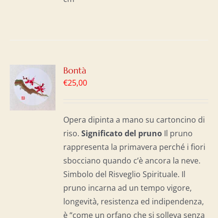
GI
Bontà
€
25,00
LO
I
Opera dipinta a mano su cartoncino di
riso.
Significato del p
runo
Il pruno
rappresenta la primavera perché i fiori
sbocciano quando c’è ancora la neve.
Simbolo del Risveglio Spirituale. Il
pruno incarna ad un tempo vigore,
longevità, resistenza ed indipendenza,
è “come un orfano che si solleva senza