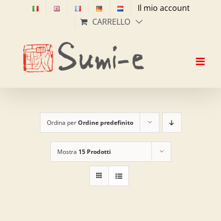
Salta
Il mio account
al
CARRELLO
contenuto
Ordina per
Ordine predefinito
Mostra
15 Prodotti