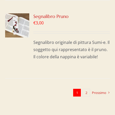
GI
Segnalibro Pruno
€
3,00
LO
I
Segnalibro originale di pittura Sumi-e. Il
soggetto qui rappresentato è il pruno.
Il colore della nappina è variabile!
1
2
Prossimo