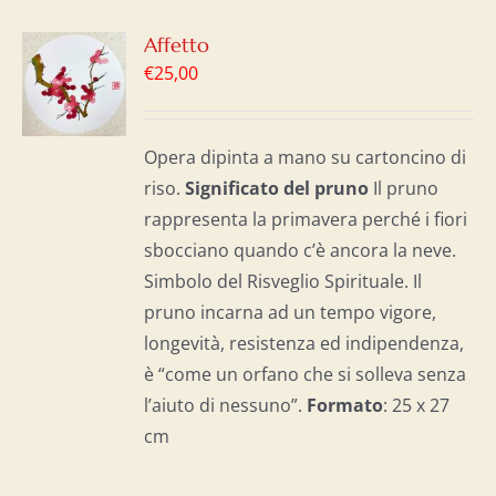
GI
Affetto
€
25,00
LO
I
Opera dipinta a mano su cartoncino di
riso.
Significato del p
runo
Il pruno
rappresenta la primavera perché i fiori
sbocciano quando c’è ancora la neve.
Simbolo del Risveglio Spirituale. Il
pruno incarna ad un tempo vigore,
longevità, resistenza ed indipendenza,
è “come un orfano che si solleva senza
l’aiuto di nessuno”.
Formato
: 25 x 27
cm