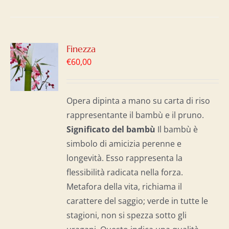
GI
Finezza
€
60,00
LO
I
Opera dipinta a mano su carta di riso
rappresentante il bambù e il pruno.
Significato del b
ambù
Il bambù è
simbolo di amicizia perenne e
longevità. Esso rappresenta la
flessibilità radicata nella forza.
Metafora della vita, richiama il
carattere del saggio; verde in tutte le
stagioni, non si spezza sotto gli