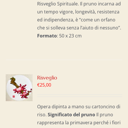
Risveglio Spirituale. Il pruno incarna ad
un tempo vigore, longevità, resistenza
ed indipendenza, è “come un orfano
che si solleva senza l’aiuto di nessuno”.
Formato
: 50 x 23 cm
GI
Risveglio
€
25,00
LO
I
Opera dipinta a mano su cartoncino di
riso.
Significato del p
runo
Il pruno
rappresenta la primavera perché i fiori