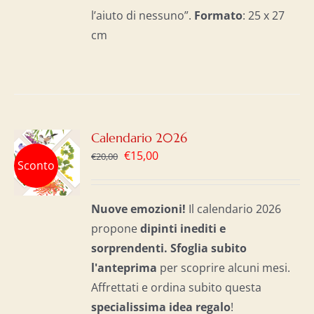
l’aiuto di nessuno”.
Formato
: 25 x 27
cm
GI
Calendario 2026
Il
Il
€
15,00
€
20,00
Sconto
LO
prezzo
prezzo
originale
attuale
I
Nuove emozioni!
Il calendario 2026
era:
è:
propone
dipinti inediti e
€20,00.
€15,00.
sorprendenti.
Sfoglia subito
l'anteprima
per scoprire alcuni mesi.
Affrettati e ordina subito questa
specialissima idea regalo
!