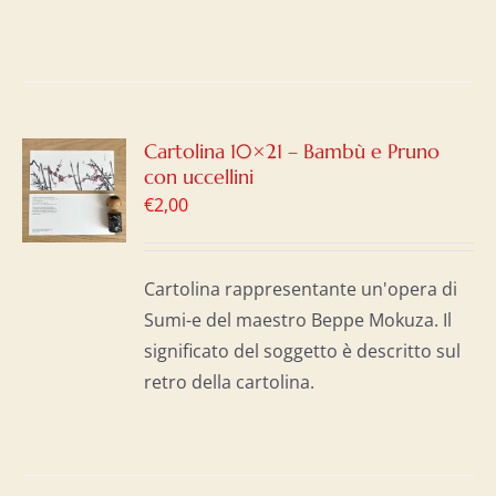
GI
Cartolina 10×21 – Bambù e Pruno
con uccellini
LO
€
2,00
I
Cartolina rappresentante un'opera di
Sumi-e del maestro Beppe Mokuza. Il
significato del soggetto è descritto sul
retro della cartolina.