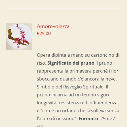
GI
Amorevolezza
€
25,00
LO
I
Opera dipinta a mano su cartoncino di
riso.
Significato del p
runo
Il pruno
rappresenta la primavera perché i fiori
sbocciano quando c’è ancora la neve.
Simbolo del Risveglio Spirituale. Il
pruno incarna ad un tempo vigore,
longevità, resistenza ed indipendenza,
è “come un orfano che si solleva senza
l’aiuto di nessuno”.
Formato
: 25 x 27
cm