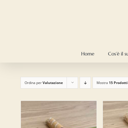
Salta
al
contenuto
Home
Cos’è il 
Ordina per
Valutazione
Mostra
15 Prodotti