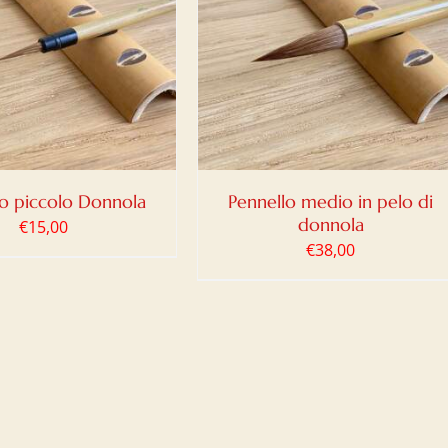
IUNGI AL CARRELLO
/
DETTAGLI
lo piccolo Donnola
Pennello medio in pelo di
donnola
€
15,00
€
38,00