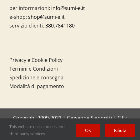
per informazioni:
info@sumi-e.it
e-shop:
shop@sumi-e.it
servizio clienti:
380.7841180
Privacy e Cookie Policy
Termini e Condizioni
Spedizione e consegna
Modalità di pagamento
Copyright 2009-2021 | Giuseppe Signoritti | C.F.:
SGNGPP61C20I158O
This website uses cookies and
OK
Rifiuta
third party services.