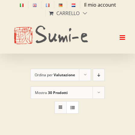
Salta
Il mio account
al
CARRELLO
contenuto
Ordina per
Valutazione
Mostra
30 Prodotti