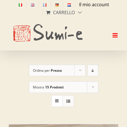
Salta
Il mio account
al
CARRELLO
contenuto
Ordina per
Prezzo
Mostra
15 Prodotti