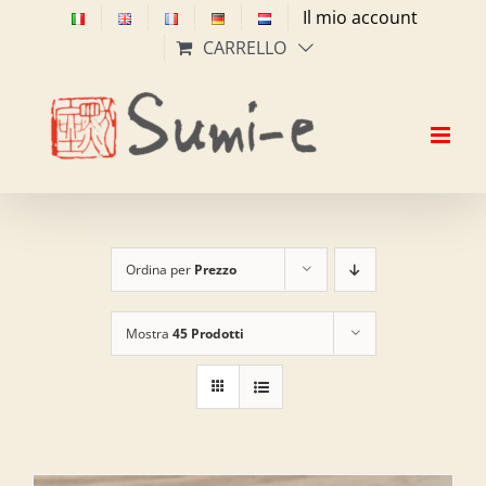
Salta
Il mio account
al
CARRELLO
contenuto
Ordina per
Prezzo
Mostra
45 Prodotti