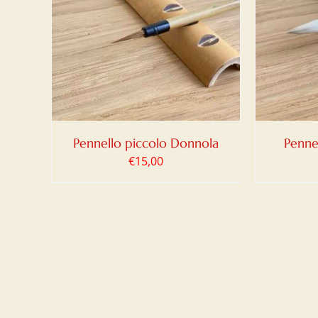
LO
/
AGGIUNGI AL CARRELLO
/
AGG
DETTAGLI
Pennello piccolo Donnola
Penne
€
15,00