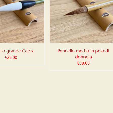
IUNGI AL CARRELLO
/
DETTAGLI
llo grande Capra
Pennello medio in pelo di
donnola
€
25,00
€
38,00