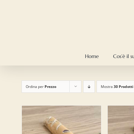
Salta
al
contenuto
Home
Cos’è il 
Ordina per
Prezzo
Mostra
30 Prodotti